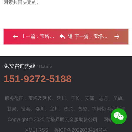
因素共同决定的。
上一篇：
宝塔房子抵押贷款利率是多少?‌
返
下一篇：
宝塔房子抵押贷款必须夫妻都去银行吗 ...‌
回列表
免费咨询热线
/ Hotline
151-9272-5188
服务范围：宝塔及
延长
、
延川
、
子长
、
安塞
、
志丹
、
吴旗
、
甘泉
、
富县
、
洛川
、
宜川
、
黄龙
、
黄陵
、等周边均可办理
Copyright © 2025 宝塔昇腾云金服助贷公司
网站地图
|
XML
|
RSS
鲁ICP备2022033414号-4