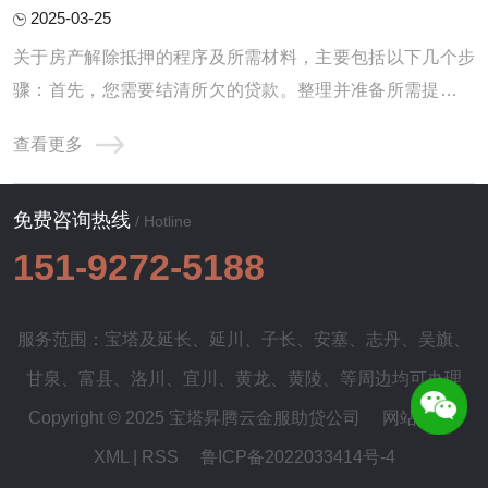
2025-03-25
关于房产解除抵押的程序及所需材料，主要包括以下几个步
骤：首先，您需要结清所欠的贷款。整理并准备所需提交的
资料。最后，进行相应的注销抵押手续。以下将逐一为您进
查看更多
行详细地解读与说明。1.待还款项的清偿：首当其冲的就是
您需要前往原本给您提供贷款服务的银行，办理贷款余额的
免费咨询热线
偿还事宜。在完成此项操作之后，银行将会向 ...
/ Hotline
151-9272-5188
服务范围：宝塔及
延长
、
延川
、
子长
、
安塞
、
志丹
、
吴旗
、
甘泉
、
富县
、
洛川
、
宜川
、
黄龙
、
黄陵
、等周边均可办理
Copyright © 2025 宝塔昇腾云金服助贷公司
网站地图
|
XML
|
RSS
鲁ICP备2022033414号-4