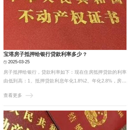
宝塔房子抵押给银行贷款利率多少 ?
2025-03-25
房子抵押给银行，贷款利率如下：现在住房抵押贷款的利率
由低到高：1、抵押贷款利息年化1.8%2、年化2.8%，房本
公司半年，10年先息后本3、房龄不限制，入股3个月，年化
查看更多
2.95%，100万月还款24584、不上个人征信，不看负债，年
化3%，最长10年，持股3个月可以通过抵押转贷。前提是利
息合适。你的条件符合银行要求。银行抵押贷款房 ...