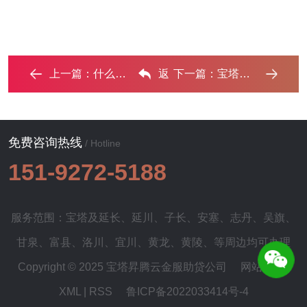
上一篇：
什么是债务优化，宝塔债务优化有什么效果？ ...‌
返
下一篇：
宝塔个人网贷可以债务重组吗？‌
回列表
免费咨询热线
/ Hotline
151-9272-5188
服务范围：宝塔及
延长
、
延川
、
子长
、
安塞
、
志丹
、
吴旗
、
甘泉
、
富县
、
洛川
、
宜川
、
黄龙
、
黄陵
、等周边均可办理
Copyright © 2025 宝塔昇腾云金服助贷公司
网站地图
|
XML
|
RSS
鲁ICP备2022033414号-4