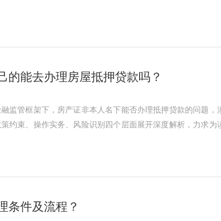
条件符合银行要求。银行抵押贷款房 ...
己的能去办理房屋抵押贷款吗？
金融监管框架下，房产证非本人名下能否办理抵押贷款的问题，
政策约束、操作实务、风险识别四个层面展开深度解析，力求为
法律边界《民法典》第394条明 ...
理条件及流程？