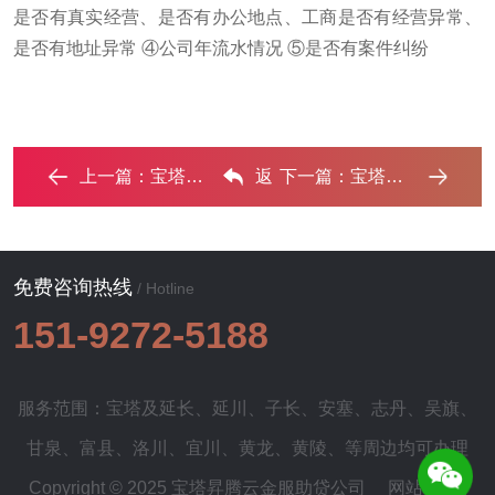
是否有真实经营、是否有办公地点、工商是否有经营异常、
是否有地址异常 ④公司年流水情况 ⑤是否有案件纠纷
上一篇：
宝塔房子抵押给银行贷款利率多少 ?‌
返
下一篇：
宝塔停息挂账怎么办理？办理停息挂账的流程和注意事项 ...‌
回列表
免费咨询热线
/ Hotline
151-9272-5188
服务范围：宝塔及
延长
、
延川
、
子长
、
安塞
、
志丹
、
吴旗
、
甘泉
、
富县
、
洛川
、
宜川
、
黄龙
、
黄陵
、等周边均可办理
Copyright © 2025 宝塔昇腾云金服助贷公司
网站地图
|