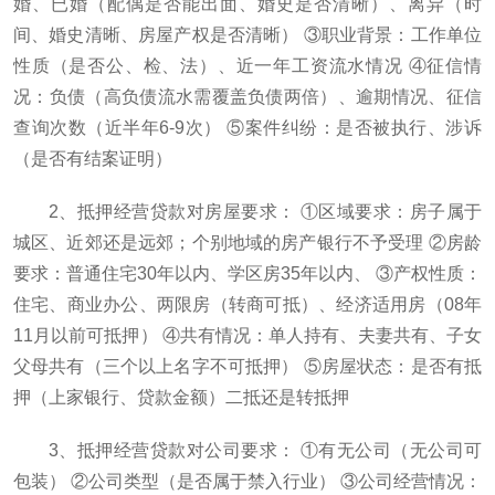
婚、已婚（配偶是否能出面、婚史是否清晰）、离异（时
间、婚史清晰、房屋产权是否清晰） ③职业背景：工作单位
性质（是否公、检、法）、近一年工资流水情况 ④征信情
况：负债（高负债流水需覆盖负债两倍）、逾期情况、征信
查询次数（近半年6-9次） ⑤案件纠纷：是否被执行、涉诉
（是否有结案证明）
2、抵押经营贷款对房屋要求： ①区域要求：房子属于
城区、近郊还是远郊；个别地域的房产银行不予受理 ②房龄
要求：普通住宅30年以内、学区房35年以内、 ③产权性质：
住宅、商业办公、两限房（转商可抵）、经济适用房（08年
11月以前可抵押） ④共有情况：单人持有、夫妻共有、子女
父母共有（三个以上名字不可抵押） ⑤房屋状态：是否有抵
押（上家银行、贷款金额）二抵还是转抵押
3、抵押经营贷款对公司要求： ①有无公司（无公司可
包装） ②公司类型（是否属于禁入行业） ③公司经营情况：