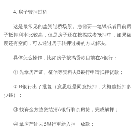
4. 房子转押过桥
这是最常见的垫资过桥场景。急需要一笔钱或者目前房
子抵押利率比较高，但是房子还在按揭或者抵押中，如果额
度还有空间，可以通过房子转押过桥的方式解决。
具体怎么操作，比如房子按揭贷款目前在A银行：
① 先拿房产证、征信等资料去B银行申请抵押贷款；
② B银行出了批复（意思就是同意抵押，大概能抵押多
少钱）；
③ 找资金方垫资结清A银行剩余房贷，完成解押；
④ 拿房产证去B银行重新入押，放款；