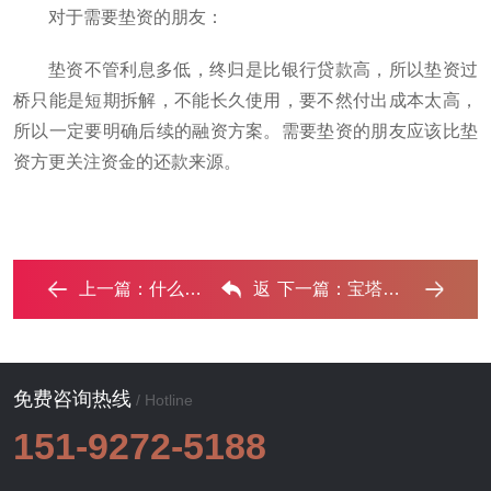
对于需要垫资的朋友：
垫资不管利息多低，终归是比银行贷款高，所以垫资过
桥只能是短期拆解，不能长久使用，要不然付出成本太高，
所以一定要明确后续的融资方案。需要垫资的朋友应该比垫
资方更关注资金的还款来源。
上一篇：
什么是过桥资金？宝塔过桥垫资的办理流程 ...‌
返
下一篇：
‌宝塔个人债务怎么整合到一个上面?‌
回列表
免费咨询热线
/ Hotline
151-9272-5188